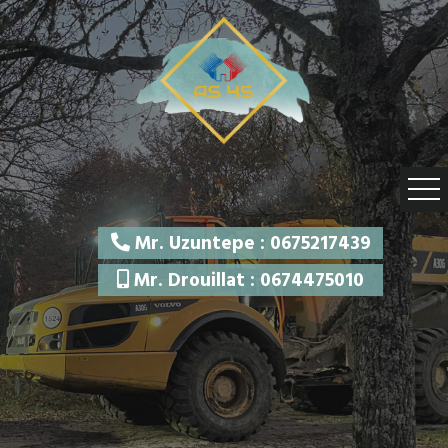
Mr. Uzuntepe : 0675217439
Mr. Drouillat : 0674475010